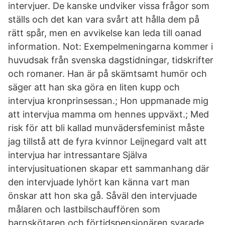
intervjuer. De kanske undviker vissa frågor som
ställs och det kan vara svårt att hålla dem på
rätt spår, men en avvikelse kan leda till oanad
information. Not: Exempelmeningarna kommer i
huvudsak från svenska dagstidningar, tidskrifter
och romaner. Han är på skämtsamt humör och
säger att han ska göra en liten kupp och
intervjua kronprinsessan.; Hon uppmanade mig
att intervjua mamma om hennes uppväxt.; Med
risk för att bli kallad munvädersfeminist måste
jag tillstå att de fyra kvinnor Leijnegard valt att
intervjua har intressantare Själva
intervjusituationen skapar ett sammanhang där
den intervjuade lyhört kan känna vart man
önskar att hon ska gå. Såväl den intervjuade
målaren och lastbilschauffören som
barnskötaren och förtidspensionären svarade