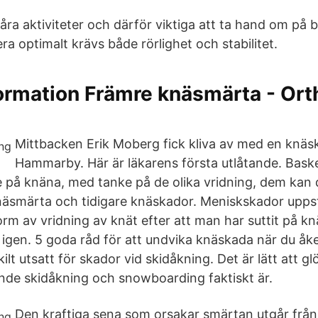
våra aktiviteter och därför viktiga att ta hand om på b
ra optimalt krävs både rörlighet och stabilitet.
ormation Främre knäsmärta - Ort
Mittbacken Erik Moberg fick kliva av med en knä
Hammarby. Här är läkarens första utlåtande. Bask
på knäna, med tanke på de olika vridning, dem kan de
äsmärta och tidigare knäskador. Meniskskador uppst
m av vridning av knät efter att man har suttit på kn
 igen. 5 goda råd för att undvika knäskada när du åke
ilt utsatt för skador vid skidåkning. Det är lätt att g
ande skidåkning och snowboarding faktiskt är.
Den kraftiga sena som orsakar smärtan utgår från