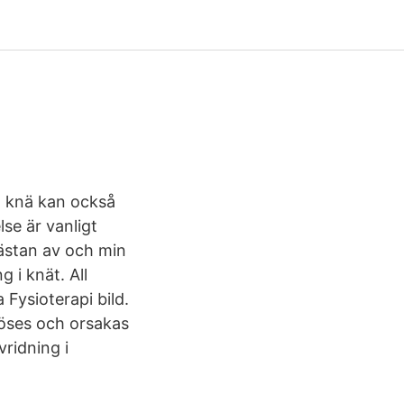
å knä kan också
se är vanligt
ästan av och min
 i knät. All
Fysioterapi bild.
löses och orsakas
ridning i