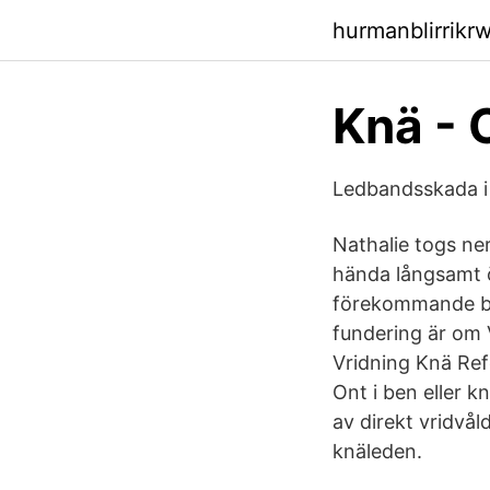
hurmanblirrikrw
Knä - 
Ledbandsskada i 
Nathalie togs ne
hända långsamt öv
förekommande bå
fundering är om V
Vridning Knä Refe
Ont i ben eller 
av direkt vridvål
knäleden.