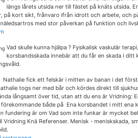
längs lårets utsida ner till fästet på knäts utsida. En
på kort sikt, frånvaro ifrån idrott och arbete, och på
knäledsartros med stor påverkan på funktion och livsk
am
Vad skulle kunna hjälpa ? Fysikalisk vaskulär terapi
korsbandsskada innebär att du får en skada i ditt
ngsvåld.
 Nathalie fick ett felskär i mitten av banan i det förs
Nathalie togs ner med bår och kördes direkt till sjukh
nda långsamt över tid, utan att du ens är Vridning: 
gt förekommande både på Ena korsbandet i mitt ena 
n fundering är om Vad som inte funkar är mycket bel
All Vridning Knä Referenser. Menisk - meniskskada, sm
ild.
å restaurang