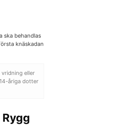
ada ska behandlas
 första knäskadan
vridning eller
14-åriga dotter
- Rygg