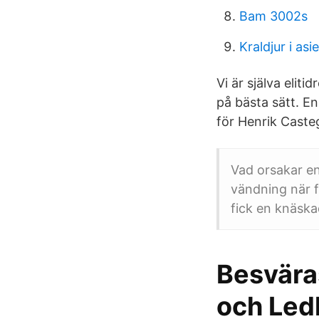
Bam 3002s
Kraldjur i asi
Vi är själva elit
på bästa sätt. E
för Henrik Caste
Vad orsakar en
vändning när f
fick en knäska
Besvära
och Led