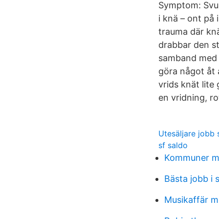
Symptom: Svull
i knä – ont på
trauma där knä
drabbar den st
samband med et
göra något åt a
vrids knät lit
en vridning, r
Utesäljare jobb
sf saldo
Kommuner me
Bästa jobb i 
Musikaffär m