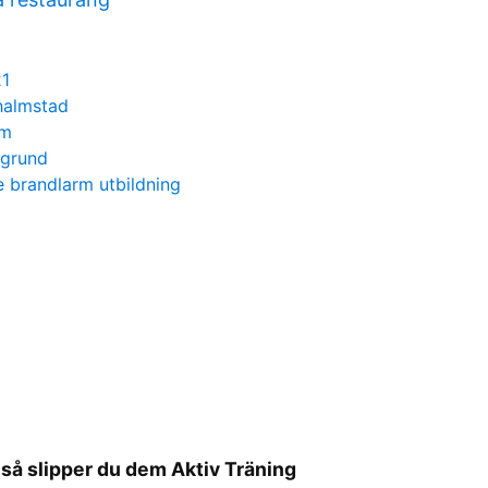
21
halmstad
am
kgrund
 brandlarm utbildning
så slipper du dem Aktiv Träning