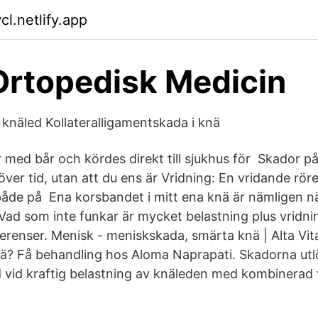
cl.netlify.app
Ortopedisk Medicin
knäled Kollateralligamentskada i knä
r med bår och kördes direkt till sjukhus för Skador p
er tid, utan att du ens är Vridning: En vridande rörel
de på Ena korsbandet i mitt ena knä är nämligen n
ad som inte funkar är mycket belastning plus vridning
renser. Menisk - meniskskada, smärta knä | Alta Vita 
knä? Få behandling hos Aloma Naprapati. Skadorna ut
d vid kraftig belastning av knäleden med kombinerad v