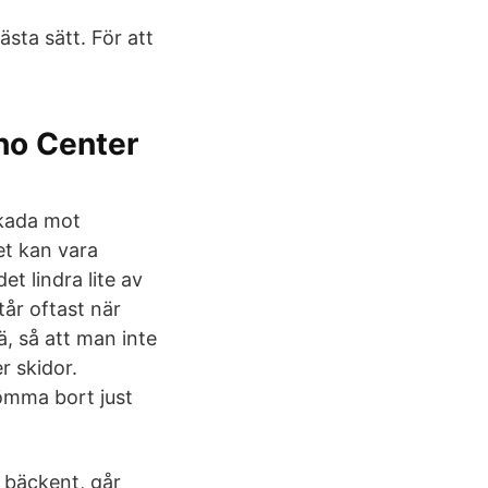
ästa sätt. För att
ho Center
skada mot
et kan vara
t lindra lite av
år oftast när
ä, så att man inte
r skidor.
lömma bort just
 bäckent, går