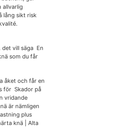
 allvarlig
 lång sikt risk
valité.
, det vill säga En
 knä som du får
ta åket och får en
us för Skador på
En vridande
knä är nämligen
astning plus
ärta knä | Alta