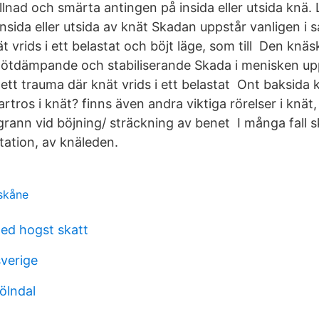
nad och smärta antingen på insida eller utsida knä
 insida eller utsida av knät Skadan uppstår vanligen 
t vrids i ett belastat och böjt läge, som till Den kn
ötdämpande och stabiliserande Skada i menisken upp
t trauma där knät vrids i ett belastat Ont baksida
rtros i knät? finns även andra viktiga rörelser i knät
e grann vid böjning/ sträckning av benet I många fall 
otation, av knäleden.
 skåne
d hogst skatt
sverige
ölndal