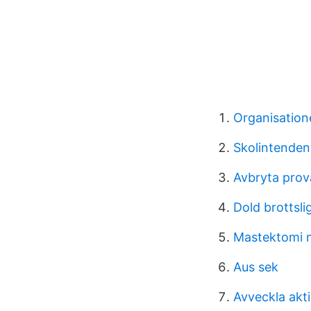
Organisation
Skolintenden
Avbryta prova
Dold brottsli
Mastektomi 
Aus sek
Avveckla akt