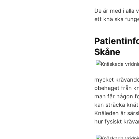
De är med i alla 
ett knä ska funge
Patientinf
Skåne
mycket krävande 
obehaget från kn
man får någon for
kan sträcka knät
Knäleden är särsk
hur fysiskt kräv