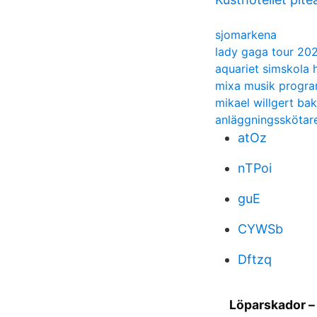
sjomarkena
lady gaga tour 20
aquariet simskola 
mixa musik progr
mikael willgert ba
anläggningsskötare
atOz
nTPoi
guE
CYWSb
Dftzq
Löparskador – 