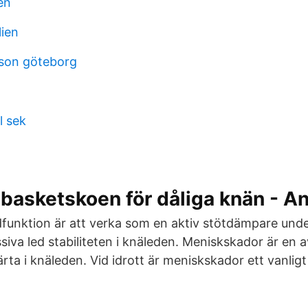
en
lien
son göteborg
l sek
basketskoen för dåliga knän - A
unktion är att verka som en aktiv stötdämpare under
assiva led stabiliteten i knäleden. Meniskskador är en 
märta i knäleden. Vid idrott är meniskskador ett vanl