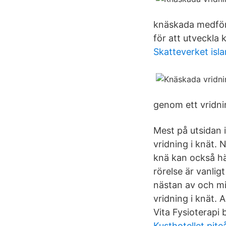
knäskada medför, 
för att utveckla 
Skatteverket isl
genom ett vridni
Mest på utsidan i
vridning i knät. 
knä kan också hä
rörelse är vanli
nästan av och mi
vridning i knät. 
Vita Fysioterapi b
Kusthotellet pite