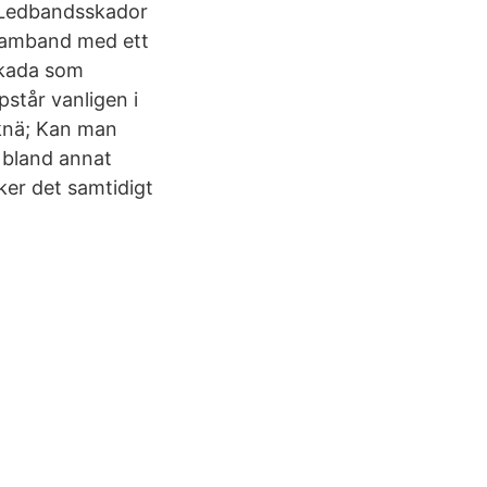
. Ledbandsskador
i samband med ett
äskada som
står vanligen i
 knä; Kan man
, bland annat
sker det samtidigt