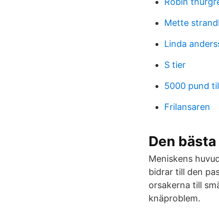
Robin thurgr
Mette strand
Linda anders
S tier
5000 pund til
Frilansaren
Den bästa 
Meniskens huvudf
bidrar till den p
orsakerna till s
knäproblem.