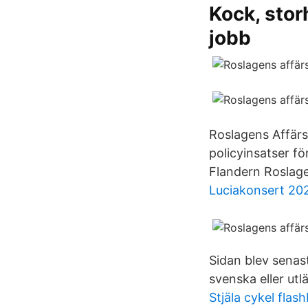
Kock, stor
jobb
Roslagens Affärs
policyinsatser fö
Flandern Roslage
Luciakonsert 20
Sidan blev senast
svenska eller utl
Stjäla cykel flas