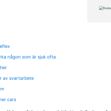
reflex
ka någon som är sjuk ofta
tier
 av svartarbete
öm
er cars