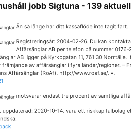
hushåll jobb Sigtuna - 139 aktuel
Än så länge har ditt kassaflöde inte tagit fart.
Registreringsår: 2004-02-26. Du kan kontakt
Affärsänglar AB per telefon på nummer 0176-2
änglar AB ligger på Kyrkogatan 11, 761 30 Norrtälje, 
r främjande av affärsänglar i fyra länder/regioner. – F
ns Affärsänglar (RoAf), http://www.roaf.se/. •.
21
motsvarar endast tre procent av samtliga affä
 uppdaterad: 2020-10-14. vara ett riskkapitalbolag ell
ändska.
hback