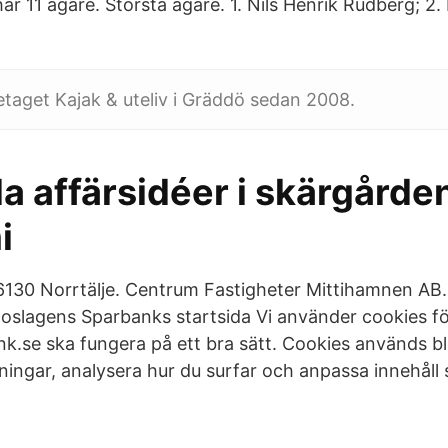
ar 11 ägare. Största ägare. 1. Nils Henrik Rudberg; 2
etaget Kajak & uteliv i Gräddö sedan 2008.
a affärsidéer i skärgårde
i
6130 Norrtälje. Centrum Fastigheter Mittihamnen AB
Roslagens Sparbanks startsida Vi använder cookies fö
k.se ska fungera på ett bra sätt. Cookies används bl
lningar, analysera hur du surfar och anpassa innehåll 