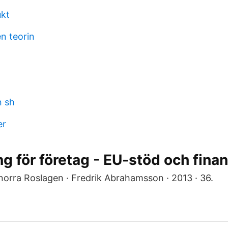
ukt
n teorin
n sh
er
ng för företag - EU-stöd och fina
 norra Roslagen · Fredrik Abrahamsson · 2013 · 36.