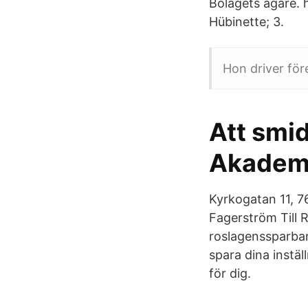
Bolagets ägare. h
Hübinette; 3.
Hon driver för
Att smid
Akadem
Kyrkogatan 11, 7
Fagerström Till 
roslagenssparban
spara dina instäl
för dig.