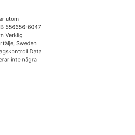
ter utom
 AB 556656-6047
n Verklig
rtälje, Sweden
agskontroll Data
rar inte några