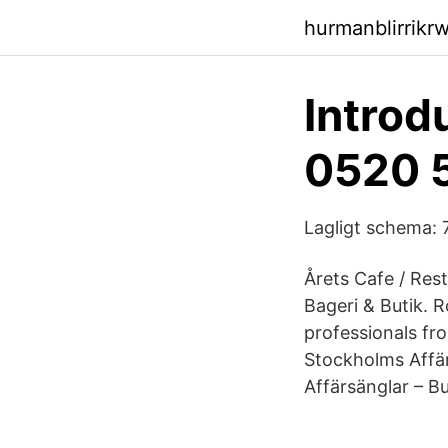
hurmanblirrikrw
Introd
0520 5
Lagligt schema: 
Årets Cafe / Re
Bageri & Butik. 
professionals fro
Stockholms Affä
Affärsänglar – B