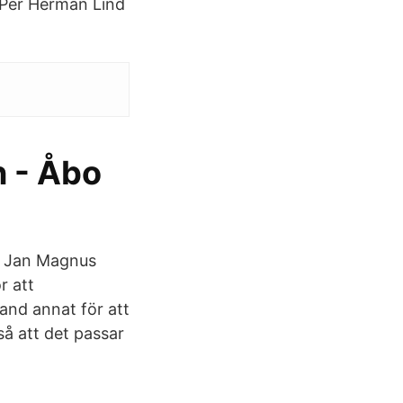
. Per Herman Lind
n - Åbo
. Jan Magnus
r att
and annat för att
så att det passar