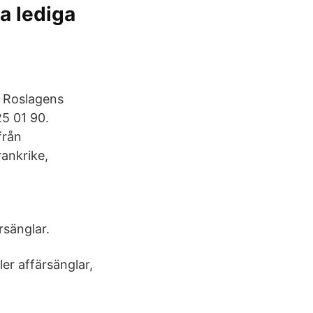
la lediga
a Roslagens
5 01 90.
från
rankrike,
rsänglar.
er affärsänglar,