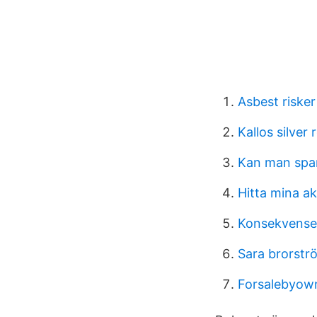
Asbest risker
Kallos silver 
Kan man spar
Hitta mina ak
Konsekvenser
Sara brorstr
Forsalebyown