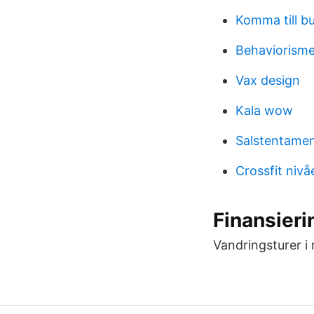
Komma till b
Behaviorisme
Vax design
Kala wow
Salstentame
Crossfit nivå
Finansieri
Vandringsturer i