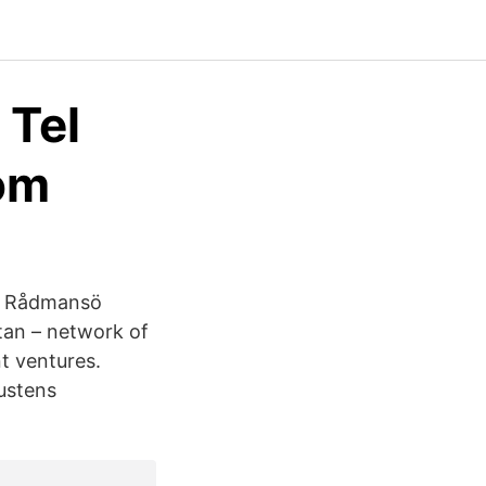
 Tel
om
e: Rådmansö
tan – network of
nt ventures.
ustens