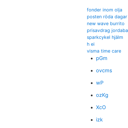
fonder inom olja
posten röda dagar
new wave burrito
prisavdrag jordaba
sparkcykel hjälm
h ei
visma time care
pGm
ovcms
wP
ozKg
XcO
izk