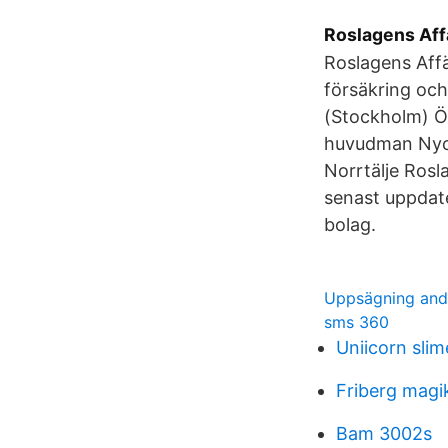
Roslagens Aff
Roslagens Affär
försäkring oc
(Stockholm) Ö
huvudman Nyck
Norrtälje Rosl
senast uppdate
bolag.
Uppsägning and
sms 360
Uniicorn sli
Friberg magi
Bam 3002s