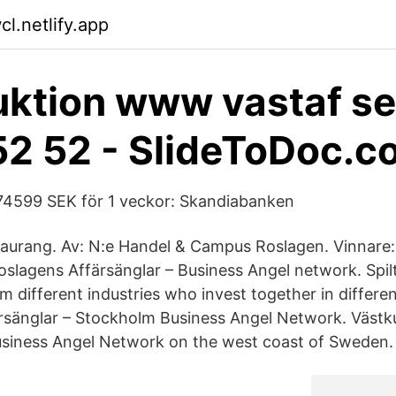
cl.netlify.app
uktion www vastaf se
2 52 - SlideToDoc.c
74599 SEK för 1 veckor: Skandiabanken
staurang. Av: N:e Handel & Campus Roslagen. Vinnar
Roslagens Affärsänglar – Business Angel network. Spil
m different industries who invest together in differe
rsänglar – Stockholm Business Angel Network. Västk
usiness Angel Network on the west coast of Sweden.