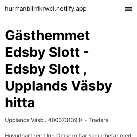
hurmanblirrikrwcl.netlify.app
Gästhemmet
Edsby Slott -
Edsby Slott ,
Upplands Väsby
hitta
Upplands Väsb.. 400373139 ᐈ - Tradera
Huvudpartner: Ung Omsorg har samarbetat med