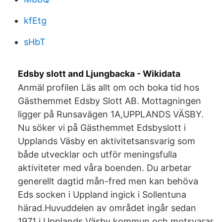
kfEtg
sHbT
Edsby slott and Ljungbacka - Wikidata
Anmäl profilen Läs allt om och boka tid hos
Gästhemmet Edsby Slott AB. Mottagningen
ligger på Runsavägen 1A,UPPLANDS VÄSBY.
Nu söker vi på Gästhemmet Edsbyslott i
Upplands Väsby en aktivitetsansvarig som
både utvecklar och utför meningsfulla
aktiviteter med våra boenden. Du arbetar
generellt dagtid mån-fred men kan behöva
Eds socken i Uppland ingick i Sollentuna
härad.Huvuddelen av området ingår sedan
1971 i Upplands Väsby kommun och motsvarar